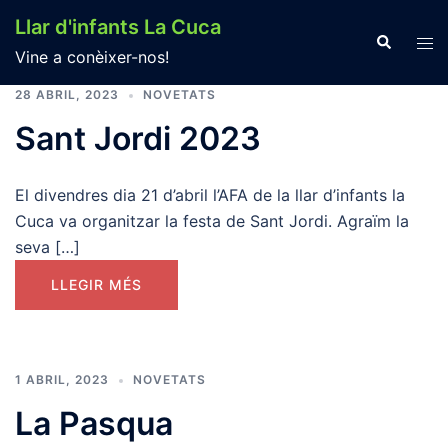
Llar d'infants La Cuca
Vine a conèixer-nos!
28 ABRIL, 2023
NOVETATS
Sant Jordi 2023
El divendres dia 21 d’abril l’AFA de la llar d’infants la
Cuca va organitzar la festa de Sant Jordi. Agraïm la
seva […]
LLEGIR MÉS
1 ABRIL, 2023
NOVETATS
La Pasqua