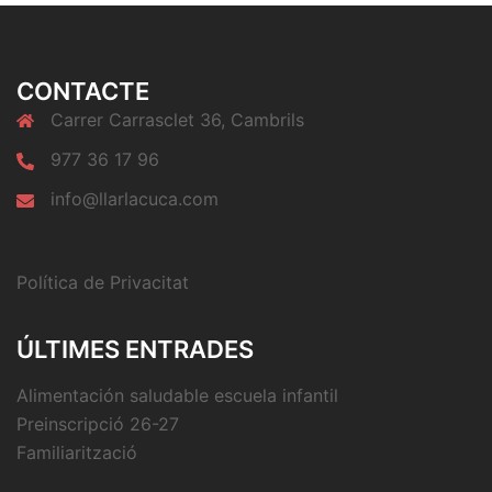
CONTACTE
Carrer Carrasclet 36, Cambrils
977 36 17 96
info@llarlacuca.com
Política de Privacitat
ÚLTIMES ENTRADES
Alimentación saludable escuela infantil
Preinscripció 26-27
Familiarització