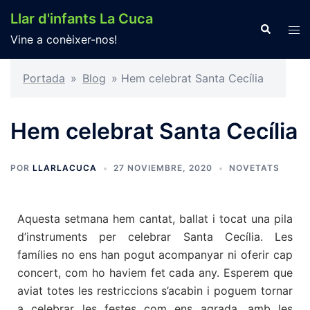
Llar d'infants La Cuca
Vine a conèixer-nos!
Portada
»
Blog
»
Hem celebrat Santa Cecília
Hem celebrat Santa Cecília
POR
LLARLACUCA
27 NOVIEMBRE, 2020
NOVETATS
Aquesta setmana hem cantat, ballat i tocat una pila
d’instruments per celebrar Santa Cecília. Les
famílies no ens han pogut acompanyar ni oferir cap
concert, com ho haviem fet cada any. Esperem que
aviat totes les restriccions s’acabin i poguem tornar
a celebrar les festes com ens agrada, amb les