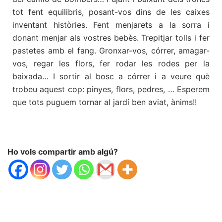
tot fent equilibris, posant-vos dins de les caixes
inventant històries. Fent menjarets a la sorra i
donant menjar als vostres bebès. Trepitjar tolls i fer
pastetes amb el fang. Gronxar-vos, córrer, amagar-
vos, regar les flors, fer rodar les rodes per la
baixada… I sortir al bosc a córrer i a veure què
trobeu aquest cop: pinyes, flors, pedres, … Esperem
que tots puguem tornar al jardí ben aviat, ànims!!
Ho vols compartir amb algú?