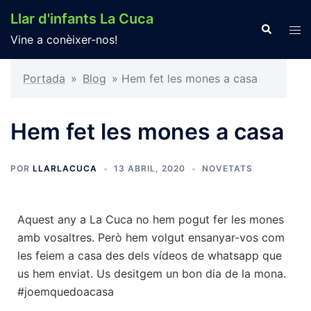
Llar d'infants La Cuca
Vine a conèixer-nos!
Portada
»
Blog
»
Hem fet les mones a casa
Hem fet les mones a casa
POR
LLARLACUCA
13 ABRIL, 2020
NOVETATS
Aquest any a La Cuca no hem pogut fer les mones
amb vosaltres. Però hem volgut ensanyar-vos com
les feiem a casa des dels vídeos de whatsapp que
us hem enviat. Us desitgem un bon dia de la mona.
#joemquedoacasa